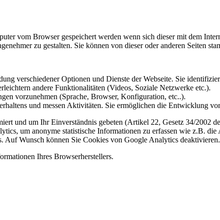
omputer vom Browser gespeichert werden wenn sich dieser mit dem Inte
enehmer zu gestalten. Sie können von dieser oder anderen Seiten st
ung verschiedener Optionen und Dienste der Webseite. Sie identifizier
rleichtern andere Funktionalitäten (Videos, Soziale Netzwerke etc.).
gen vorzunehmen (Sprache, Browser, Konfiguration, etc..).
rhaltens und messen Aktivitäten. Sie ermöglichen die Entwicklung von
iert und um Ihr Einverständnis gebeten (Artikel 22, Gesetz 34/2002 der
ytics, um anonyme statistische Informationen zu erfassen wie z.B. die
. Auf Wunsch können Sie Cookies von Google Analytics deaktivieren.
ormationen Ihres Browserherstellers.