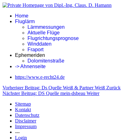
Home
Fluglärm
Lärmmessungen
Aktuelle Flüge
Flugrichtungsprognose
Winddaten
Fraport
Ephemeriden
Dolomitenstraße
-> Ahnenseite
https://www.e-recht24.de
Vorheriger Beitrag: Ds Quelle Weiß & Partner Weiß
Zurück
Nächster Beitrag: DS Quelle mein-dsbeau
Weiter
Sitemap
Kontakt
Datenschutz
Disclaimer
Impressum
---
Login